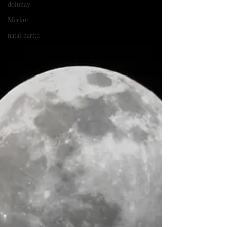
dolunay
Merkür
natal harita