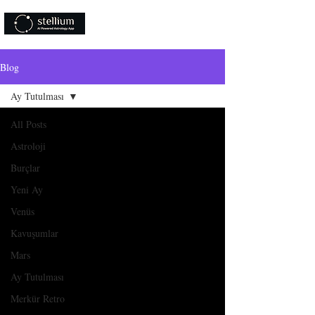
Şimdi indirilebilir!
Blog
Ay Tutulması
All Posts
Astroloji
Burçlar
Yeni Ay
Venüs
Kavuşumlar
Mars
Ay Tutulması
Merkür Retro